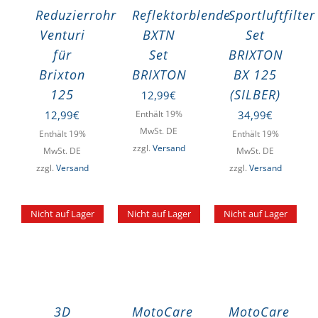
Reduzierrohr
Reflektorblende
Sportluftfilter
Venturi
BXTN
Set
für
Set
BRIXTON
Brixton
BRIXTON
BX 125
125
(SILBER)
12,99
€
12,99
€
Enthält 19%
34,99
€
MwSt. DE
Enthält 19%
Enthält 19%
zzgl.
Versand
MwSt. DE
MwSt. DE
zzgl.
Versand
zzgl.
Versand
Nicht auf Lager
Nicht auf Lager
Nicht auf Lager
3D
MotoCare
MotoCare