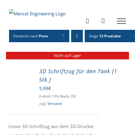
Zum
Inhalt
springen
Sortieren nach
Preis
Zeige
12 Produkte
Nicht auf Lager
3D Schriftzug für den Tank [1
Stk.]
5,99
€
Enthält 19% MwSt. DE
zzgl.
Versand
Unser 3D Schriftzug aus dem 3D-Drucker